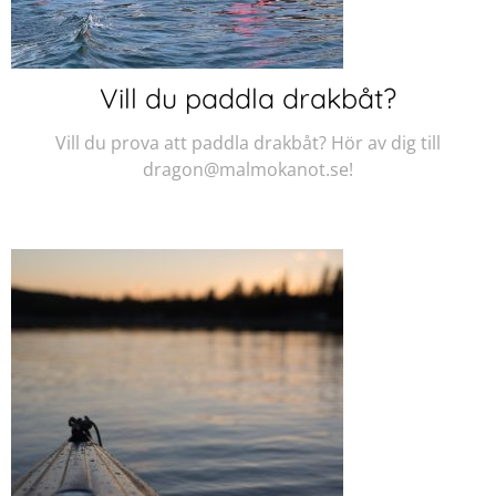
Vill du paddla drakbåt?
Vill du prova att paddla drakbåt? Hör av dig till
dragon@malmokanot.se!