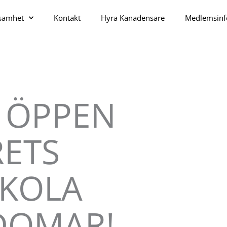
ksamhet
Kontakt
Hyra Kanadensare
Medlemsinf
 ÖPPEN
RETS
KOLA
DOMAR!