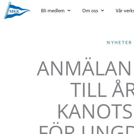
Bli medlem
Om oss
Vår ver
NYHETER
ANMÄLAN
TILL Å
KANOTS
FÖR UNG